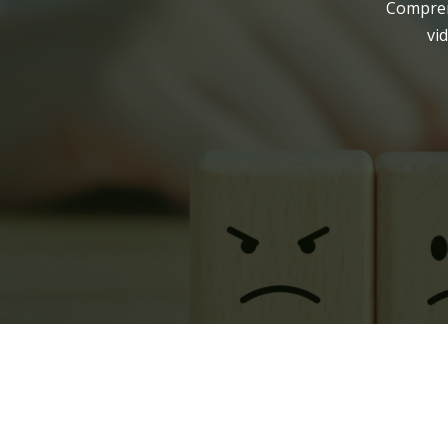
Compren
vi