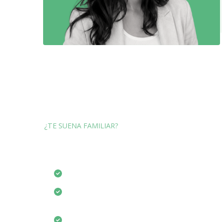
¿TE SUENA FAMILIAR?
Señales de que este a
Sospechas que puedes tener TDAH o TEA
Te han dicho «eso le pasa a todo el mund
Notas cambios en tu memoria o atención 